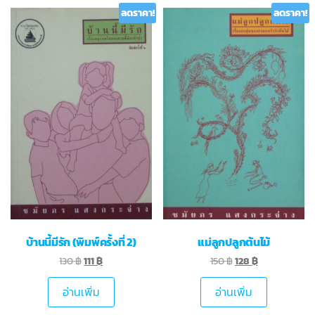
ลดราคา!
ลดราคา!
บ้านนี้มีรัก (พิมพ์ครั้งที่ 2)
แม่ลูกปลูกต้นไม้
130
฿
111
฿
150
฿
128
฿
อ่านเพิ่ม
อ่านเพิ่ม