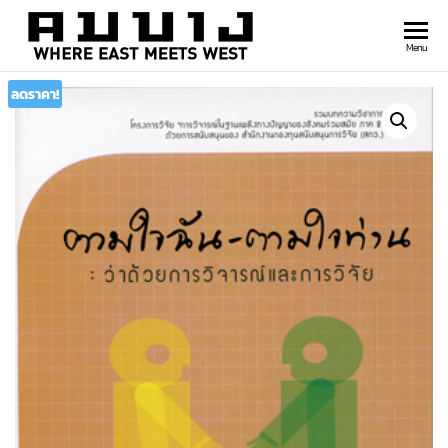
สำนัก
Where
Menu
east
พิมพ์
meets
ลดราคา!
คมบาง
west