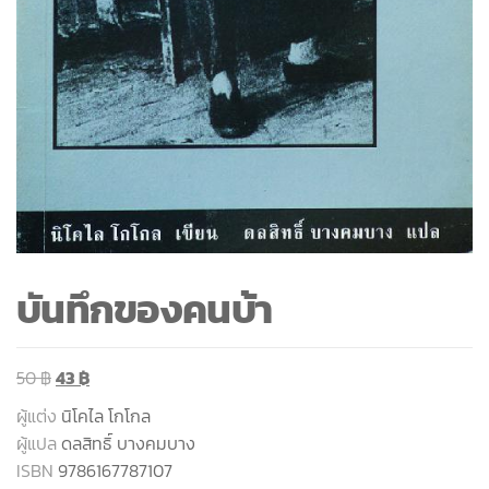
บันทึกของคนบ้า
50
฿
43
฿
ผู้แต่ง
นิโคไล โกโกล
ผู้แปล
ดลสิทธิ์ บางคมบาง
ISBN
9786167787107