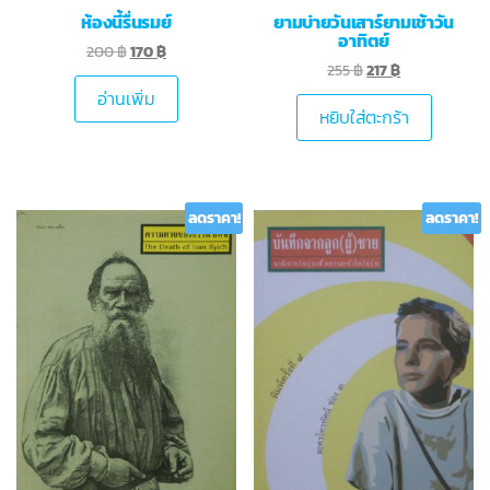
ห้องนี้รื่นรมย์
ยามบ่ายวันเสาร์ยามเช้าวัน
อาทิตย์
200
฿
170
฿
255
฿
217
฿
อ่านเพิ่ม
หยิบใส่ตะกร้า
ลดราคา!
ลดราคา!