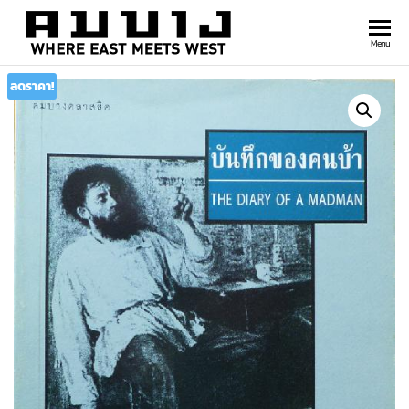
สำนัก
Where
Menu
east
พิมพ์
meets
ลดราคา!
คมบาง
west