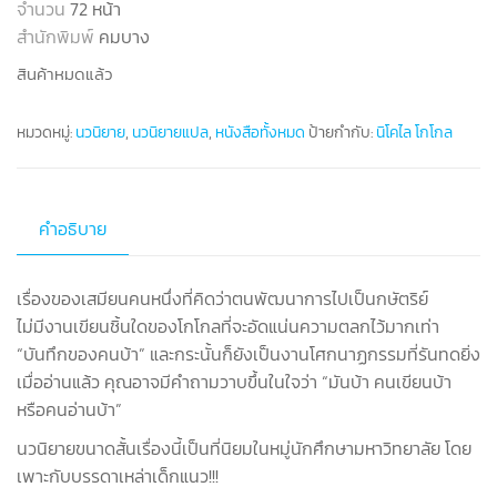
จำนวน
72 หน้า
สำนักพิมพ์
คมบาง
สินค้าหมดแล้ว
หมวดหมู่:
นวนิยาย
,
นวนิยายแปล
,
หนังสือทั้งหมด
ป้ายกำกับ:
นิโคไล โกโกล
คำอธิบาย
เรื่องของเสมียนคนหนึ่งที่คิดว่าตนพัฒนาการไปเป็นกษัตริย์
ไม่มีงานเขียนชิ้นใดของโกโกลที่จะอัดแน่นความตลกไว้มากเท่า
“บันทึกของคนบ้า” และกระนั้นก็ยังเป็นงานโศกนาฏกรรมที่รันทดยิ่ง
เมื่ออ่านแล้ว คุณอาจมีคำถามวาบขึ้นในใจว่า “มันบ้า คนเขียนบ้า
หรือคนอ่านบ้า”
นวนิยายขนาดสั้นเรื่องนี้เป็นที่นิยมในหมู่นักศึกษามหาวิทยาลัย โดย
เพาะกับบรรดาเหล่าเด็กแนว!!!