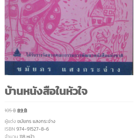
บ้านหนังสือในหัวใจ
105
฿
89
฿
ผู้แต่ง
ชมัยภร แสงกระจ่าง
ISBN
974-91527-8-6
จำนวน
118 หน้า