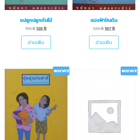
แม่ลูกปลูกต้นไม้
แบ่งฟ้าปันดิน
150
฿
128
฿
220
฿
187
฿
อ่านเพิ่ม
อ่านเพิ่ม
ลดราคา!
ลดราคา!