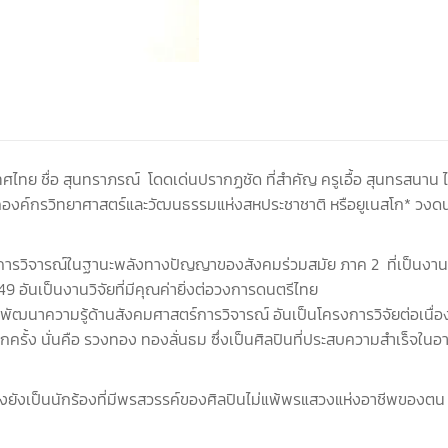
ทย ชื่อ สุนทราภรณ์ โดดเด่นปรากฏชัด ที่สำคัญ ครูเอื้อ สุนทรสนาน 
ค์กรวิทยาศาสตร์และวัฒนธรรมแห่งสหประชาชาติ หรือยูเนสโก* วงดนตรี
ารวิจารณ์ในฐานะพลังทางปัญญาของสังคมร่วมสมัย ภาค 2 ที่เป็นงานวิจ
 2549 อันเป็นงานวิจัยที่มีคุณค่ายิ่งต่อวงการดนตรีไทย
อพัฒนาความรู้ด้านสังคมศาสตร์การวิจารณ์ อันเป็นโครงการวิจัยต่อเ
กครั้ง นั่นคือ รวงทอง ทองลั่นธม ซึ่งเป็นศิลปินที่ประสบความสำเร็จใน
องยังเป็นนักร้องที่มีพรสวรรค์ของศิลปินไม่แพ้พรแสวงแห่งอาชีพของตน 