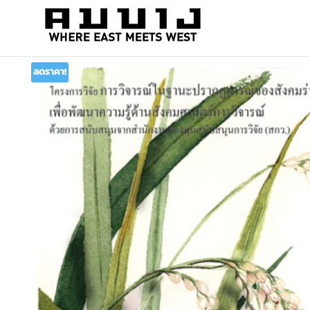
สำนัก
Where
east
พิมพ์
meets
ลดราคา!
คมบาง
west