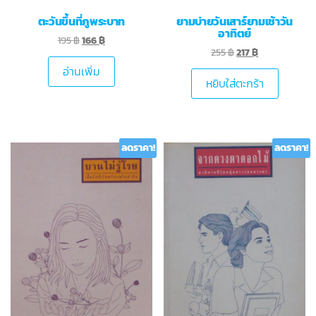
ตะวันขึ้นที่ภูพระบาท
ยามบ่ายวันเสาร์ยามเช้าวัน
อาทิตย์
195
฿
166
฿
255
฿
217
฿
อ่านเพิ่ม
หยิบใส่ตะกร้า
ลดราคา!
ลดราคา!