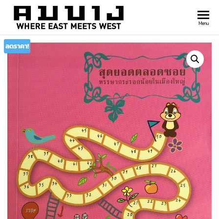
สำนัก
Where
Menu
east
พิมพ์
meets
ลดราคา!
คมบาง
west