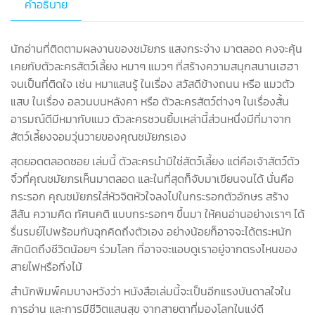
คำอธิบาย
นักอ่านที่ติดตามผลงานของชมัยภร แสงกระจ่าง มาตลอด คงจะคุ้น
เคยกับตัวละครสัตว์เลี้ยง หมาๆ แมวๆ ที่สร้างความสนุกสนานเฮฮา
จนเป็นที่ติดใจ เช่น หมาแสนรู้ ในเรื่อง สวัสดีข้างถนน หรือ แมวตัว
แสบ ในเรื่อง อลวนบนหลังคา หรือ ตัวละครสัตว์ต่างๆ ในเรื่องสั้น
อารมณ์ดีมีหมากับแมว ตัวละครชวนยิ้มเหล่านี้ส่วนหนึ่งมีที่มาจาก
สัตว์เลี้ยงจอมวุ่นวายของคุณชมัยภรเอง
สุดยอดตลอดซอย เล่มนี้ ตัวละครนำมิใช่สัตว์เลี้ยง แต่คือเจ้าสัตว์ตัว
จิ๋วที่คุณชมัยภรเห็นมาตลอด และในที่สุดก็จับมาเขียนจนได้ นั่นคือ
กระรอก คุณชมัยภรใส่หัวจิตหัวใจลงไปในกระรอกตัวอักษร สร้าง
สีสัน ความคิด ทัศนคติ แบบกระรอกๆ ขึ้นมา ให้คนอ่านอย่างเราๆ ได้
รื่นรมย์ไปพร้อมกับฉุกคิดถึงตัวเอง อย่างน้อยก็อาจจะได้ตระหนัก
สักนิดถึงชีวิตน้อยๆ ร่วมโลก ที่อาจจะแอบดูเราอยู่จากตรงไหนของ
สายไฟหรือกิ่งไม้
สำนักพิมพ์คมบางหวังว่า หนังสือเล่มนี้จะเป็นอีกแรงบันดาลใจใน
การอ่าน และการมีชีวิตแสนสุข จากสายตาที่มองโลกในแง่ดี