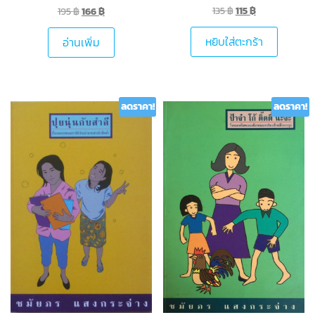
135
฿
115
฿
195
฿
166
฿
หยิบใส่ตะกร้า
อ่านเพิ่ม
ลดราคา!
ลดราคา!