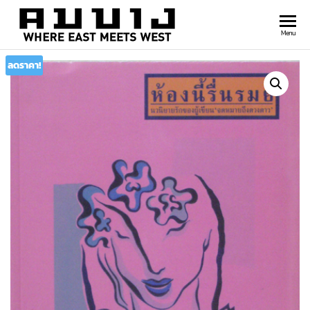
สำนัก
Where
Menu
east
พิมพ์
meets
ลดราคา!
คมบาง
west