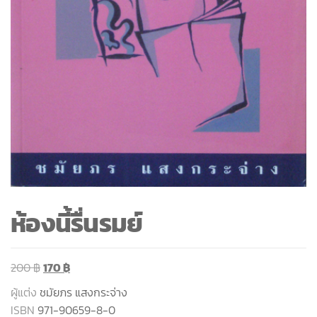
ห้องนี้รื่นรมย์
200
฿
170
฿
ผู้แต่ง
ชมัยภร แสงกระจ่าง
ISBN
971-90659-8-0