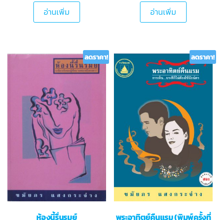
อ่านเพิ่ม
อ่านเพิ่ม
ลดราคา!
ลดราคา!
ห้องนี้รื่นรมย์
พระอาทิตย์คืนแรม (พิมพ์ครั้งที่