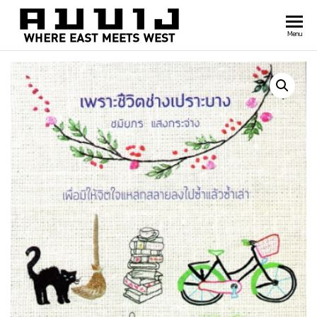
สำนัก
Where
Menu
east
พิมพ์
meets
คมบาง
west