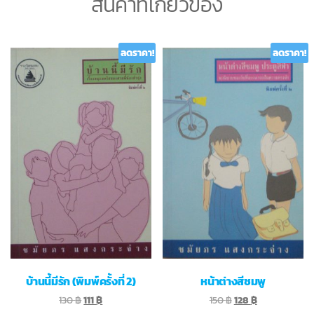
สินค้าที่เกี่ยวข้อง
ลดราคา!
ลดราคา!
บ้านนี้มีรัก (พิมพ์ครั้งที่ 2)
หน้าต่างสีชมพู
130
฿
111
฿
150
฿
128
฿