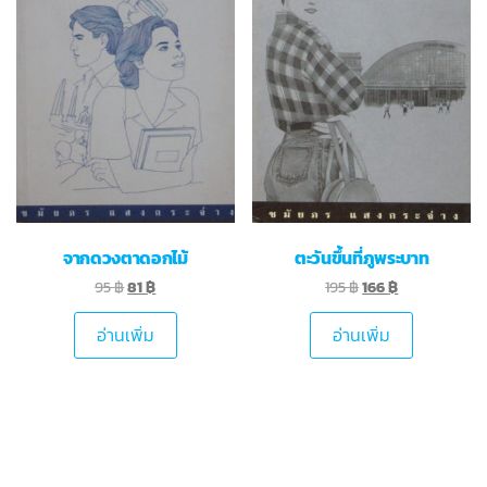
จากดวงตาดอกไม้
ตะวันขึ้นที่ภูพระบาท
95
฿
81
฿
195
฿
166
฿
อ่านเพิ่ม
อ่านเพิ่ม