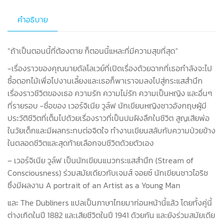
คำอธิบาย
“ถ้าเป็นตอนนี้ที่ต้องตาย ก็ตอนนี้แหละที่มีความสุขที่สุด”
-เรื่องราวของคุณนายดัลโลเวย์ที่เปิดเรื่องด้วยฉากที่เธอกำลังจะไป
ซื้อดอกไม้เพื่อไปงานเลี้ยงและเธอก็พาเราจมลงไปสู่กระแสสำนึก
เรื่องราวชีวิตของเธอ ความรัก ความไม่รัก ความเป็นหญิง และอื่นๆ
ที่รายรอบ -ชื่อของ เวอร์จิเนีย วูล์ฟ นักเขียนหญิงชาวอังกฤษผู้มี
ประวัติชีวิตที่เต็มไปด้วยเรื่องราวที่เป็นปมฝังลึกในชีวิต สูญเสียพ่อ
ในวัยเด็กและมีผลกระทบต่อจิตใจ ทำงานเขียนสลับกับความป่วยข้าง
ในตลอดชีวิตและสุดท้ายเลือกจบชีวิตด้วยตัวเอง
– เวอร์จิเนีย วูล์ฟ เป็นนักเขียนแนวกระแสสำนึก (Stream of
Consciousness) ร่วมสมัยเดียวกับเจมส์ จอยซ์ นักเขียนชาวไอริช
ซึ่งมีผลงาน A portrait of an Artist as a Young Man
และ The Dubliners แปลเป็นภาษาไทยมาก่อนหน้านี้แล้ว โดยทั้งคู่นี้
ต่างเกิดในปี 1882 และเสียชีวิตในปี 1941 ด้วยกัน และยังร่วมสมัยเดีย