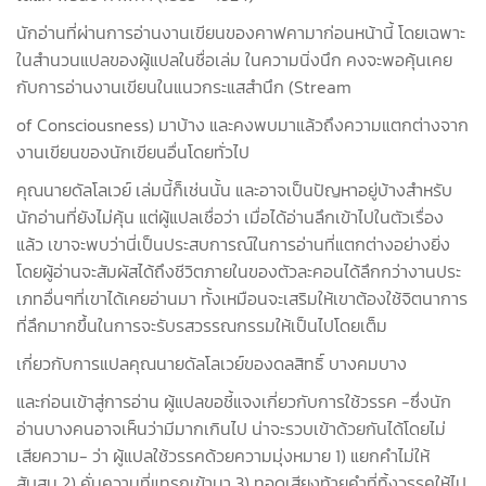
นักอ่านที่ผ่านการอ่านงานเขียนของคาฟคามาก่อนหน้านี้ โดยเฉพาะ
ในสำนวนแปลของผู้แปลในชื่อเล่ม ในความนิ่งนึก คงจะพอคุ้นเคย
กับการอ่านงานเขียนในแนวกระแสสำนึก (Stream
of Consciousness) มาบ้าง และคงพบมาแล้วถึงความแตกต่างจาก
งานเขียนของนักเขียนอื่นโดยทั่วไป
คุณนายดัลโลเวย์ เล่มนี้ก็เช่นนั้น และอาจเป็นปัญหาอยู่บ้างสำหรับ
นักอ่านที่ยังไม่คุ้น แต่ผู้แปลเชื่อว่า เมื่อได้อ่านลึกเข้าไปในตัวเรื่อง
แล้ว เขาจะพบว่านี่เป็นประสบการณ์ในการอ่านที่แตกต่างอย่างยิ่ง
โดยผู้อ่านจะสัมผัสได้ถึงชีวิตภายในของตัวละคอนได้ลึกกว่างานประ
เภทอื่นๆที่เขาได้เคยอ่านมา ทั้งเหมือนจะเสริมให้เขาต้องใช้จิตนาการ
ที่ลึกมากขึ้นในการจะรับรสวรรณกรรมให้เป็นไปโดยเต็ม
เกี่ยวกับการแปลคุณนายดัลโลเวย์ของดลสิทธิ์ บางคมบาง
และก่อนเข้าสู่การอ่าน ผู้แปลขอชี้แจงเกี่ยวกับการใช้วรรค -ซึ่งนัก
อ่านบางคนอาจเห็นว่ามีมากเกินไป น่าจะรวบเข้าด้วยกันได้โดยไม่
เสียความ- ว่า ผู้แปลใช้วรรคด้วยความมุ่งหมาย 1) แยกคำไม่ให้
สับสน 2) คั่นความที่แทรกเข้ามา 3) ทอดเสียงท้ายคำที่ทิ้งวรรคให้ไป