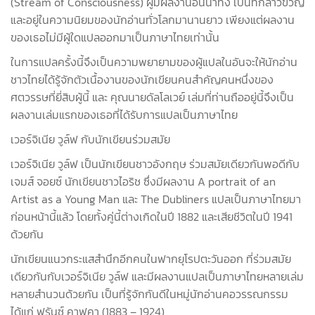
(Stream of Consciousness) ผู้มีผลงานอันน่าทึ่ง เป็นที่กล่าวขวัญ
และอยู่ในความนิยมของนักอ่านทั่วโลกมานานยาว เพียงแต่ผลงาน
ของเธอไม่มีผู้ใดแปลออกมาเป็นภาษาไทยเท่านั้น
ในการแปลครั้งนี้จึงเป็นความพยายามของผู้แปลในอันจะให้นักอ่าน
ชาวไทยได้รู้จักตัวเนื้องานของนักเขียนคนสำคัญคนหนึ่งของ
ศตวรรษที่ยี่สิบผู้นี้ และ คุณนายดัลโลเวย์ เล่มที่ท่านถืออยู่นี้จึงเป็น
ผลงานเล่มแรกของเธอที่ได้รับการแปลเป็นภาษาไทย
เวอร์จิเนีย วูล์ฟ กับนักเขียนร่วมสมัย
เวอร์จิเนีย วูล์ฟ เป็นนักเขียนชาวอังกฤษ ร่วมสมัยเดียวกันพอดีกับ
เจมส์ จอยซ์ นักเขียนชาวไอริช ซึ่งมีผลงาน A portrait of an
Artist as a Young Man และ The Dubliners แปลเป็นภาษาไทยมา
ก่อนหน้านี้แล้ว โดยทั้งคู่นี้ต่างเกิดในปี 1882 และเสียชีวิตในปี 1941
ด้วยกัน
นักเขียนแนวกระแสสำนึกอีกคนในฟากยุโรปตะวันออก ที่ร่วมสมัย
เดียวกันกับเวอร์จิเนีย วูล์ฟ และมีผลงานแปลเป็นภาษาไทยหลายเล่ม
หลายสำนวนด้วยกัน เป็นที่รู้จักกันดีในหมู่นักอ่านคอวรรณกรรม
ได้แก่ ฟรันซ์ คาฟคา (1883 – 1924)