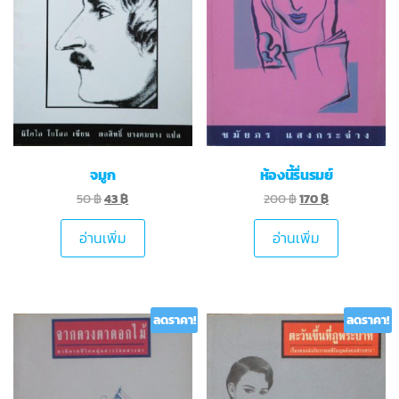
จมูก
ห้องนี้รื่นรมย์
50
฿
43
฿
200
฿
170
฿
อ่านเพิ่ม
อ่านเพิ่ม
ลดราคา!
ลดราคา!