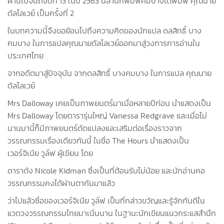
ผ่านไปจนถึงปีที่ 13 ในปี 2563 นี้สำนักพิมพ์คมบางได้พิมพ์ คุณนาย
ดัลโลเวย์ เป็นครั้งที่ 2
ในบทความนี้จึงขอย้อนไปถึงความคิดของนักแปล ดลสิทธิ์ บาง
คมบาง ในการแปลคุณนายดัลโลเวย์ออกมาสู่วงการการอ่านใน
ประเทศไทย
จากอดีตมาสู่ปัจจุบัน จากดลสิทธิ์ บางคมบาง ในการแปล คุณนาย
ดัลโลเวย์
Mrs Dalloway เคยเป็นภาพยนตร์มาเมื่อหลายปีก่อน นำแสดงเป็น
Mrs Dalloway โดยดารารุ่นใหญ่ Vanessa Redgrave และเมื่อไม่
นานมานี้ก็มีภาพยนตร์ดัดแปลงและเสริมต่อเรื่องราวจาก
วรรณกรรมเรื่องเดียวกันนี้ ในชื่อ The Hours นำแสดงเป็น
เวอร์จิเนีย วูล์ฟ ผู้เขียน โดย
ดาราดัง Nicole Kidman ซึ่งเป็นที่ต้อนรับไม่น้อย และนักอ่านคอ
วรรณกรรมคงได้ผ่านตากันมาแล้ว
ว่าไปแล้วชื่อของเวอร์จิเนีย วูล์ฟ เป็นที่กล่าวขวัญและรู้จักกันดีใน
แวดวงวรรณกรรมไทยมาเนิ่นนาน ในฐานะนักเขียนแนวกระแสสำนึก