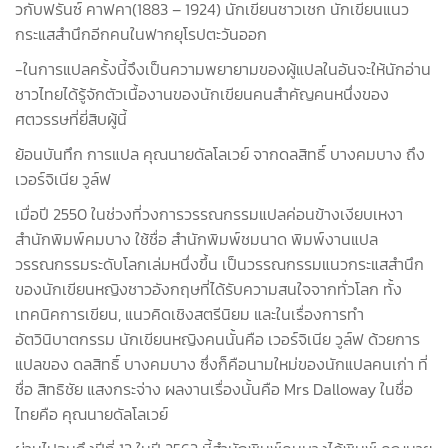
วกับฟรันซ์ คาฟคา(1883 – 1924) นักเขียนชาวเชก นักเขียนแนว
กระแสสำนึกอีกคนในฟากยุโรปตะวันออก
-ในการแปลครั้งนี้จึงเป็นความพยายามของผู้แปลในอันจะให้นักอ่าน
ชาวไทยได้รู้จักตัวเนื้องานของนักเขียนคนสำคัญคนหนึ่งของ
ศตวรรษที่ยี่สิบผู้นี้
ย้อนบันทึก การแปล คุณนายดัลโลเวย์ จากดลสิทธิ์ บางคมบาง ถึง
เวอร์จิเนีย วูล์ฟ
เมื่อปี 2550 ในช่วงที่วงการวรรณกรรมแปลค่อนข้างเงียบเหงา
สำนักพิมพ์คมบาง ใช้ชื่อ สำนักพิมพ์ชมนาด พิมพ์งานแปล
วรรณกรรมระดับโลกเล่มหนึ่งขึ้น เป็นวรรณกรรมแนวกระแสสำนึก
ของนักเขียนหญิงชาวอังกฤษที่ได้รับความสนใจจากทั่วโลก ทั้ง
เทคนิคการเขียน, แนวคิดเชิงสตรีนิยม และในเรื่องการทำ
อัตวินิบาตกรรม นักเขียนหญิงคนนั้นคือ เวอร์จิเนีย วูล์ฟ ด้วยการ
แปลของ ดลสิทธิ์ บางคมบาง ซึ่งก็คือนามใหม่ของนักแปลคนเก่า ที่
ชื่อ สิทธิชัย แสงกระจ่าง ผลงานเรื่องนั้นคือ Mrs Dalloway ในชื่อ
ไทยคือ คุณนายดัลโลเวย์