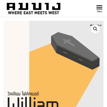
สำนัก
Where
Menu
east
พิมพ์
meets
คมบาง
west