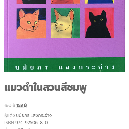
แมวดำในสวนสีชมพู
180
฿
153
฿
ผู้แต่ง
ชมัยภร แสงกระจ่าง
ISBN
974-92506-8-0