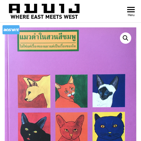
สำนัก
Where
Menu
east
พิมพ์
meets
ลดราคา!
คมบาง
west