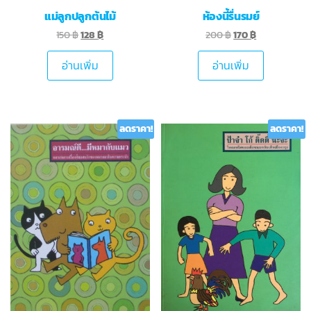
แม่ลูกปลูกต้นไม้
ห้องนี้รื่นรมย์
150
฿
128
฿
200
฿
170
฿
อ่านเพิ่ม
อ่านเพิ่ม
ลดราคา!
ลดราคา!