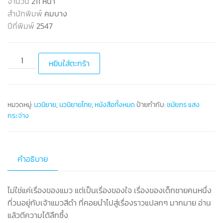
จำนวน
211 หน้า
สำนักพิมพ์
คมบาง
ปีที่พิมพ์
2547
หยิบใส่ตะกร้า
หมวดหมู่:
นวนิยาย
,
นวนิยายไทย
,
หนังสือทั้งหมด
ป้ายกำกับ:
ชมัยภร แสง
กระจ่าง
คำอธิบาย
ไม่ใช่แค่เรื่องของแมว แต่เป็นเรื่องของใจ เรื่องของเด็กชายคนหนึ่ง
ที่วนอยู่กับเจ้าแมวสีดำ ที่คอยนำไปสู่เรื่องราวแปลกๆ มากมาย อ่าน
แล้วตีความได้ลึกซึ้ง