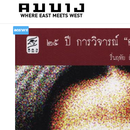
สำนัก
Where
east
พิมพ์
meets
ลดราคา!
คมบาง
west