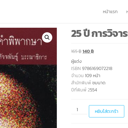
หน้าแรก
25 ปี การวิจ
165
฿
140
฿
ผู้แต่ง
ISBN
9786169072218
จำนวน
109 หน้า
สำนักพิมพ์
ชมนาด
ปีที่พิมพ์ 2
554
หยิบใส่ตะกร้า