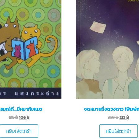
ารมณ์ดี…มีหมากับแมว
จดหมายถึงดวงดาว (พิมพ์ครั้
125
฿
106
฿
250
฿
213
฿
หยิบใส่ตะกร้า
หยิบใส่ตะกร้า