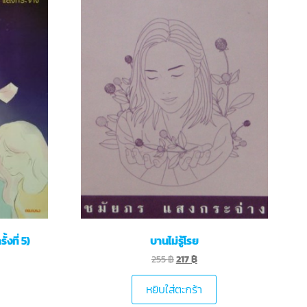
งที่ 5)
บานไม่รู้โรย
255
฿
217
฿
หยิบใส่ตะกร้า