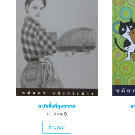
ตะวันขึ้นที่ภูพระบาท
อ
195
฿
166
฿
อ่านเพิ่ม