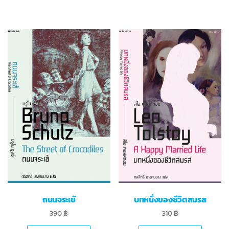
ถนนจระเข้
บทหนึ่งของชีวิตสมรส
390
฿
310
฿