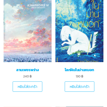
ลานเพชรพร่าง
โลกฝันในม่านหมอก
240
฿
130
฿
หยิบใส่ตะกร้า
หยิบใส่ตะกร้า