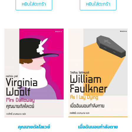
หยิบใส่ตะกร้า
หยิบใส่ตะกร้า
คุณนายดัลโลเวย์
เมื่อฉันนอนกำลังตาย