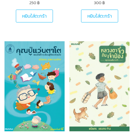
250
฿
300
฿
หยิบใส่ตะกร้า
หยิบใส่ตะกร้า