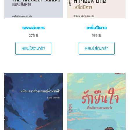
เพลงสังหาร
เหยื่อปีศาจ
275
฿
195
฿
หยิบใส่ตะกร้า
หยิบใส่ตะกร้า