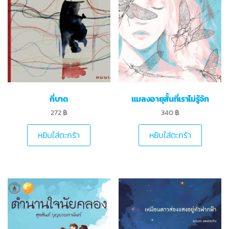
กี่บาด
แมลงอายุสั้นที่เราไม่รู้จัก
272
฿
340
฿
หยิบใส่ตะกร้า
หยิบใส่ตะกร้า