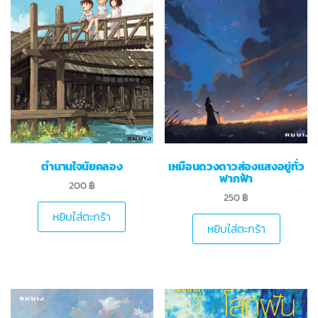
ตำนานใจนัยคลอง
เหมือนดวงดาวส่องแสงอยู่ทั่ว
ฟากฟ้า
200
฿
250
฿
หยิบใส่ตะกร้า
หยิบใส่ตะกร้า