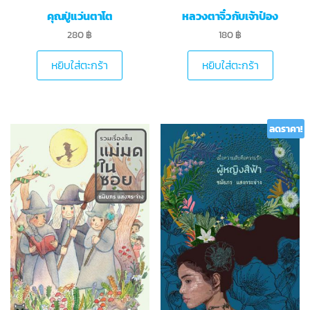
คุณปู่แว่นตาโต
หลวงตาจิ๋วกับเจ้าป๋อง
280
฿
180
฿
หยิบใส่ตะกร้า
หยิบใส่ตะกร้า
ลดราคา!