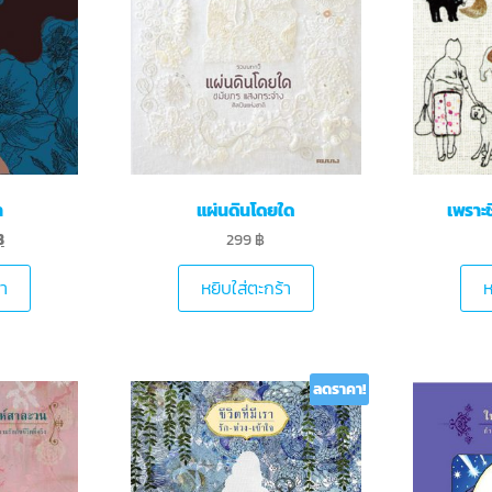
า
แผ่นดินโดยใด
เพราะช
฿
299
฿
้า
หยิบใส่ตะกร้า
ห
ลดราคา!