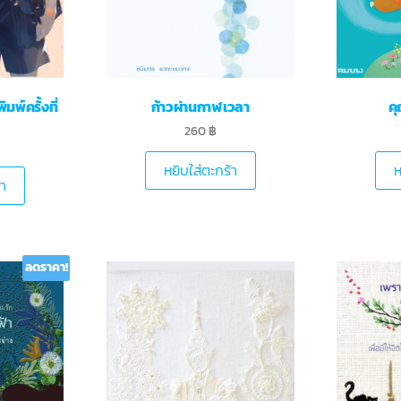
มพ์ครั้งที่
ก้าวผ่านกาฬเวลา
คุ
260
฿
หยิบใส่ตะกร้า
ห
้า
ลดราคา!