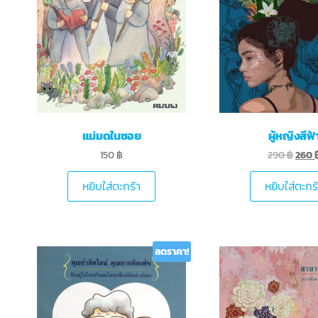
แม่มดในซอย
ผู้หญิงสีฟ้
150
฿
290
฿
260
หยิบใส่ตะกร้า
หยิบใส่ตะกร
ลดราคา!