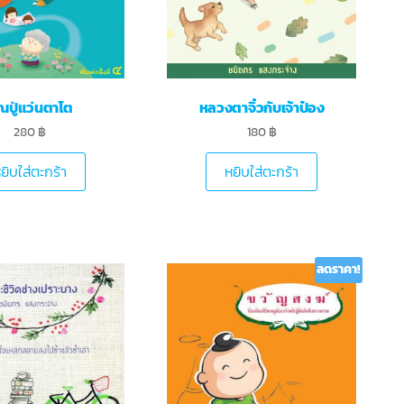
ณปู่แว่นตาโต
หลวงตาจิ๋วกับเจ้าป๋อง
280
฿
180
฿
ยิบใส่ตะกร้า
หยิบใส่ตะกร้า
ลดราคา!