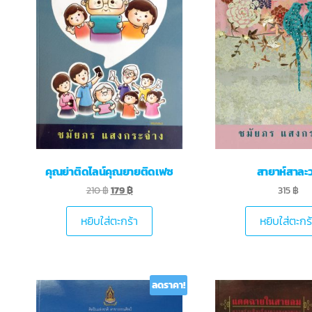
คุณย่าติดไลน์คุณยายติดเฟซ
สายาห์สาละ
210
฿
179
฿
315
฿
หยิบใส่ตะกร้า
หยิบใส่ตะกร
ลดราคา!