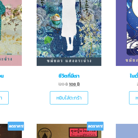
วน
ชีวิตที่มีเรา
ในเ
120
฿
108
฿
้า
หยิบใส่ตะกร้า
ห
ลดราคา!
ลดราคา!