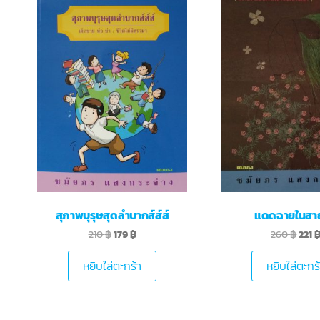
สุภาพบุรุษสุดลำบากส์ส์ส์
แดดฉายในสา
210
฿
179
฿
260
฿
221
หยิบใส่ตะกร้า
หยิบใส่ตะกร