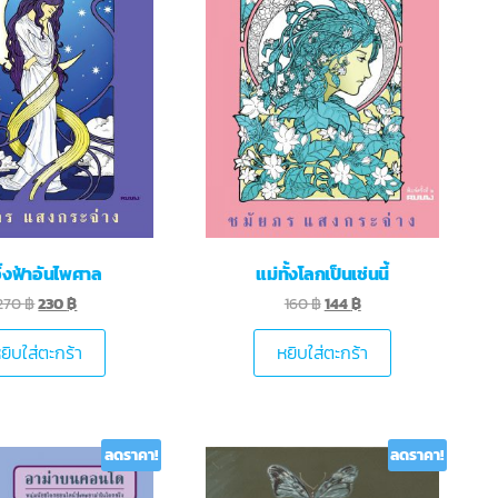
วิ้งฟ้าอันไพศาล
แม่ทั้งโลกเป็นเช่นนี้
270
฿
230
฿
160
฿
144
฿
ยิบใส่ตะกร้า
หยิบใส่ตะกร้า
ลดราคา!
ลดราคา!