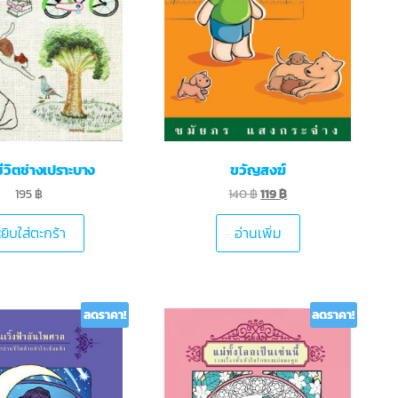
ีวิตช่างเปราะบาง
ขวัญสงฆ์
195
฿
140
฿
119
฿
ยิบใส่ตะกร้า
อ่านเพิ่ม
ลดราคา!
ลดราคา!