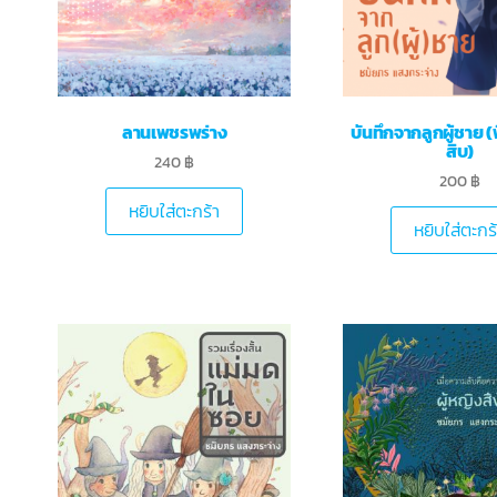
ลานเพชรพร่าง
บันทึกจากลูกผู้ชาย (พิ
สิบ)
240
฿
200
฿
หยิบใส่ตะกร้า
หยิบใส่ตะกร