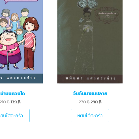
าม่าบนคอนโด
จับต้นมาชนปลาย
210
฿
179
฿
270
฿
230
฿
ยิบใส่ตะกร้า
หยิบใส่ตะกร้า