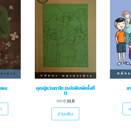
ยลม
คุณปู่แว่นตาโต (ฉบับพิมพ์ครั้งที่
อ
1)
฿
130
฿
111
฿
้า
ห
อ่านเพิ่ม