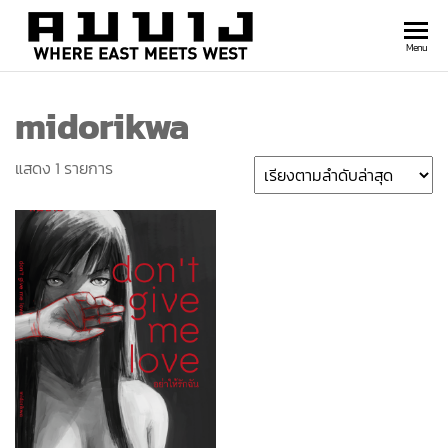
สำนัก
Where
Menu
east
พิมพ์
meets
midorikwa
คมบาง
west
แสดง 1 รายการ