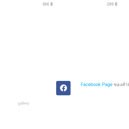
ใ
ใ
366
฿
289
฿
ห้
ห้
ค
ค
ะ
ะ
แ
แ
น
น
น
น
0
0
ตั้
ตั้
ง
ง
แ
แ
ต่
ต่
1
1
-
-
5
5
ค
ค
ะ
ะ
แ
แ
น
น
น
น
Facebook Page
ของสำนั
gallery