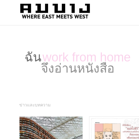
สำนัก
Where
east
พิมพ์
meets
คมบาง
west
ฉัน
work from home
จึงอ่านหนังสือ
ข่าวและบทความ