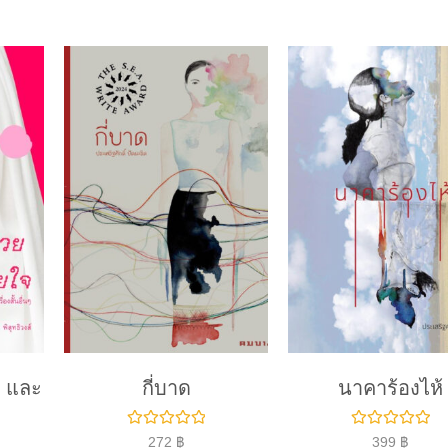
 และ
กี่บาด
นาคาร้องไห้
ใ
ใ
272
฿
399
฿