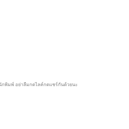
ห้
ห้
ค
ค
ะ
ะ
แ
แ
น
น
น
น
0
0
ตั้
ตั้
ง
ง
แ
แ
ต่
ต่
1
1
-
-
5
5
ค
ค
ะ
ะ
แ
แ
น
น
น
น
กพิมพ์ อย่าลืมกดไลค์กดแชร์กันด้วยนะ
Proudly powered by
WordPress
|
Theme:
Futurio