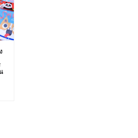
ง
ร
ัน