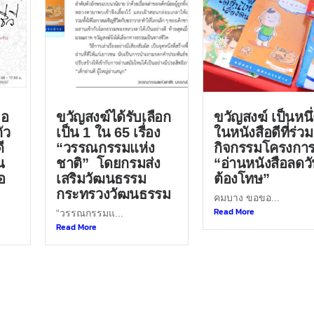
ขอ
ขวัญสงฆ์ได้รับเลือก
ขวัญสงฆ์ เป็นหนึ่
ัว
เป็น 1 ใน 65 เรื่อง
ในหนังสือดีที่ร่วม
ี
“วรรณกรรมแห่ง
กิจกรรมโครงกา
น
ชาติ” โดยกรมส่ง
“อ่านหนังสือลดว
อ
เสริมวัฒนธรรม
ต้องโทษ”
กระทรวงวัฒนธรรม
คมบาง ขอขอ...
Read More
“วรรณกรรมแ...
Read More