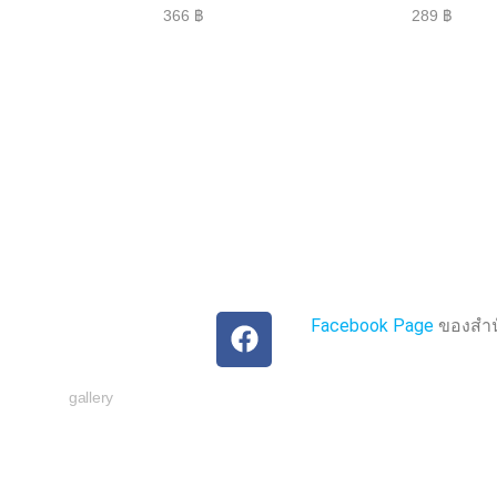
ใ
ใ
366
฿
289
฿
ห้
ห้
ค
ค
ะ
ะ
แ
แ
น
น
น
น
0
0
ตั้
ตั้
ง
ง
แ
แ
ต่
ต่
1
1
-
-
5
5
ค
ค
ะ
ะ
แ
แ
น
น
น
น
Facebook Page
ของสำนั
gallery