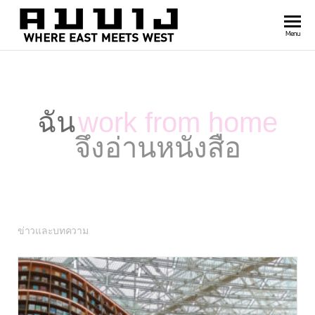
สำนัก
Where
Menu
east
พิมพ์
meets
คมบาง
west
ฉัน
work from home
จึงอ่านหนังสือ
ข่าวและบทความ