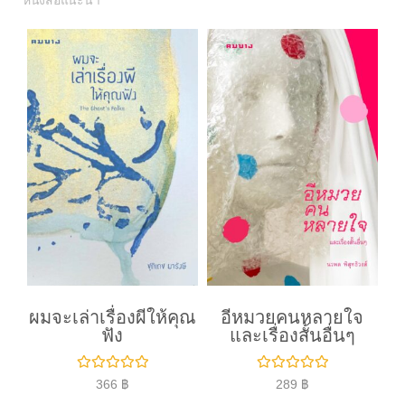
หนังสือแนะนำ
ผมจะเล่าเรื่องผีให้คุณ
อีหมวยคนหลายใจ
ฟัง
และเรื่องสั้นอื่นๆ
ใ
ใ
366
฿
289
฿
ห้
ห้