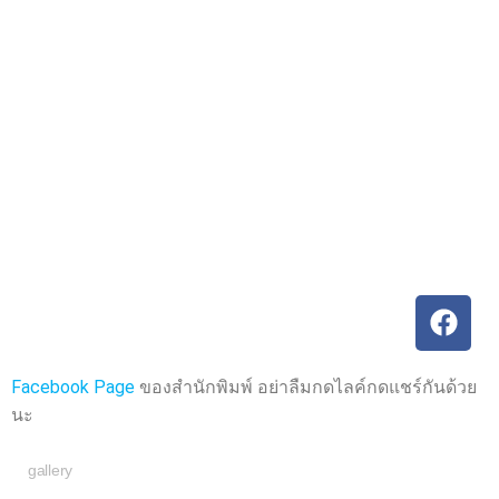
ค
ค
ะ
ะ
แ
แ
น
น
น
น
0
0
ตั้
ตั้
ง
ง
แ
แ
ต่
ต่
1
1
-
-
5
5
ค
ค
ะ
ะ
แ
แ
น
น
น
น
Facebook Page
ของสำนักพิมพ์ อย่าลืมกดไลค์กดแชร์กันด้วย
นะ
gallery