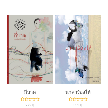
ค
ค
ะ
ะ
แ
แ
น
น
น
น
0
0
ตั้
ตั้
ง
ง
แ
แ
ต่
ต่
1
1
-
-
5
5
ค
ค
ะ
ะ
แ
แ
น
น
น
น
กี่บาด
นาคาร้องไห้
ใ
ใ
272
฿
399
฿
ห้
ห้