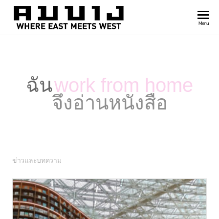
สำนัก
Where
Menu
east
พิมพ์
meets
คมบาง
west
ฉัน
work from home
จึงอ่านหนังสือ
ข่าวและบทความ