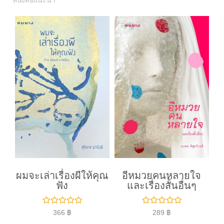
หนังสือแนะนำ
ผมจะเล่าเรื่องผีให้คุณ
อีหมวยคนหลายใจ
ฟัง
และเรื่องสั้นอื่นๆ
ใ
ใ
366
฿
289
฿
ห้
ห้