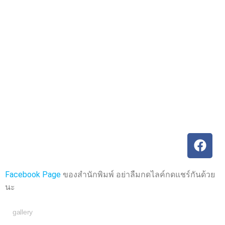
ค
ค
ะ
ะ
แ
แ
น
น
น
น
0
0
ตั้
ตั้
ง
ง
แ
แ
ต่
ต่
1
1
-
-
5
5
ค
ค
ะ
ะ
แ
แ
น
น
น
น
Facebook Page
ของสำนักพิมพ์ อย่าลืมกดไลค์กดแชร์กันด้วย
นะ
gallery