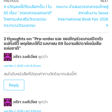
PREVIOUS
NEXT
ขวัญสงฆ์ได้รับเลือกเป็น 1 ใน
คมบาง นำเสนอวรรณกรรมไทยสู่
65 เรื่อง “วรรณกรรมแห่งชาติ”
สากลในงาน Seoul
โดยกรมส่งเสริมวัฒนธรรม
International Book Fair 2026
กระทรวงวัฒนธรรม
2 thoughts on “Pre-order และ ขอเชิญร่วมงานเปิดตัว
แม่ทั้งชีวี พฤหัสบดีที่2 เมษายน 69 ในงานสัปดาห์หนังสือ
แห่งชาติ”
วชิรา วงศ์เวียร
พูดว่า:
เมษายน 2, 2026 เวลา 8:33 pm
สนใจรับหนังสือที่มีคุณค่าทางจิตใจมากเล่มนี้ค่ะ
Reply
วชิรา วงศ์เวียร
พูดว่า:
เมษายน 2, 2026 เวลา 9:59 pm