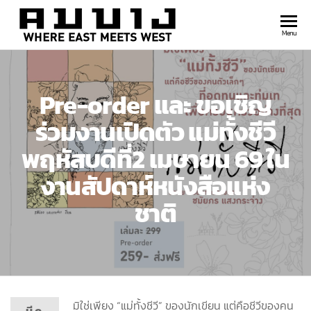
สำนัก
Where
Menu
east
พิมพ์
meets
คมบาง
west
Pre-order และ ขอเชิญ
ร่วมงานเปิดตัว แม่ทั้งชีวี
พฤหัสบดีที่2 เมษายน 69 ใน
งานสัปดาห์หนังสือแห่ง
ชาติ
มิใช่เพียง “แม่ทั้งชีวี” ของนักเขียน แต่คือชีวีของคน