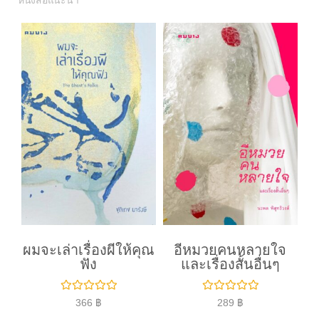
หนังสือแนะนำ
ผมจะเล่าเรื่องผีให้คุณ
อีหมวยคนหลายใจ
ฟัง
และเรื่องสั้นอื่นๆ
ใ
ใ
366
฿
289
฿
ห้
ห้