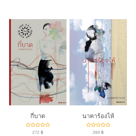
ค
ค
ะ
ะ
แ
แ
น
น
น
น
0
0
ตั้
ตั้
ง
ง
แ
แ
ต่
ต่
1
1
-
-
5
5
ค
ค
ะ
ะ
แ
แ
น
น
น
น
กี่บาด
นาคาร้องไห้
ใ
ใ
272
฿
399
฿
ห้
ห้