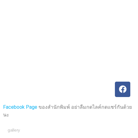
ค
ค
ะ
ะ
แ
แ
น
น
น
น
0
0
ตั้
ตั้
ง
ง
แ
แ
ต่
ต่
1
1
-
-
5
5
ค
ค
ะ
ะ
แ
แ
น
น
น
น
Facebook Page
ของสำนักพิมพ์ อย่าลืมกดไลค์กดแชร์กันด้วย
นะ
gallery