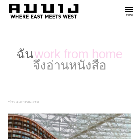
สำนัก
Where
Menu
east
พิมพ์
meets
คมบาง
west
ฉัน
work from home
จึงอ่านหนังสือ
ข่าวและบทความ