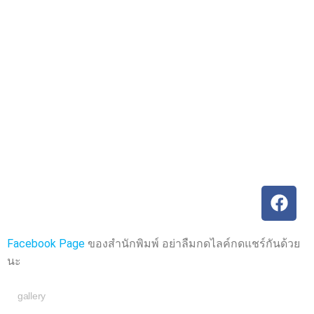
ค
ค
ะ
ะ
แ
แ
น
น
น
น
0
0
ตั้
ตั้
ง
ง
แ
แ
ต่
ต่
1
1
-
-
5
5
ค
ค
ะ
ะ
แ
แ
น
น
น
น
Facebook Page
ของสำนักพิมพ์ อย่าลืมกดไลค์กดแชร์กันด้วย
นะ
gallery