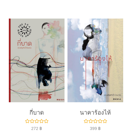
ค
ค
ะ
ะ
แ
แ
น
น
น
น
0
0
ตั้
ตั้
ง
ง
แ
แ
ต่
ต่
1
1
-
-
5
5
ค
ค
ะ
ะ
แ
แ
น
น
น
น
กี่บาด
นาคาร้องไห้
ใ
ใ
272
฿
399
฿
ห้
ห้