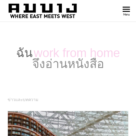
สำนัก
Where
Menu
east
พิมพ์
meets
คมบาง
west
ฉัน
work from home
จึงอ่านหนังสือ
ข่าวและบทความ