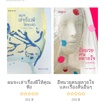
หนังสือแนะนำ
ผมจะเล่าเรื่องผีให้คุณ
อีหมวยคนหลายใจ
ฟัง
และเรื่องสั้นอื่นๆ
ใ
ใ
366
฿
289
฿
ห้
ห้