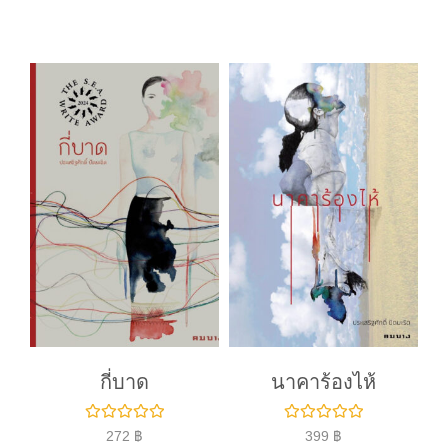
ค
ค
ะ
ะ
แ
แ
น
น
น
น
0
0
ตั้
ตั้
ง
ง
แ
แ
ต่
ต่
1
1
-
-
5
5
ค
ค
ะ
ะ
แ
แ
น
น
น
น
กี่บาด
นาคาร้องไห้
ใ
ใ
272
฿
399
฿
ห้
ห้