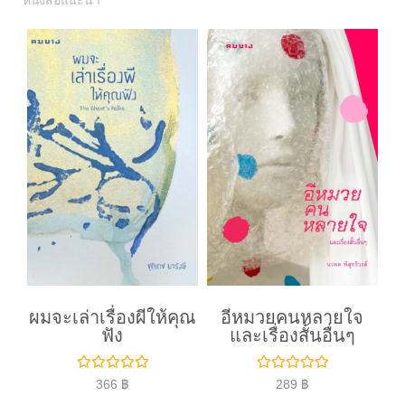
หนังสือแนะนำ
ผมจะเล่าเรื่องผีให้คุณ
อีหมวยคนหลายใจ
ฟัง
และเรื่องสั้นอื่นๆ
ใ
ใ
366
฿
289
฿
ห้
ห้