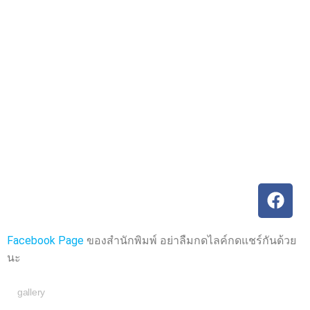
ค
ค
ะ
ะ
แ
แ
น
น
น
น
0
0
ตั้
ตั้
ง
ง
แ
แ
ต่
ต่
1
1
-
-
5
5
ค
ค
ะ
ะ
แ
แ
น
น
น
น
Facebook Page
ของสำนักพิมพ์ อย่าลืมกดไลค์กดแชร์กันด้วย
นะ
gallery