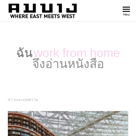
สำนัก
Where
Menu
east
พิมพ์
meets
คมบาง
west
ฉัน
work from home
จึงอ่านหนังสือ
ข่าวและบทความ