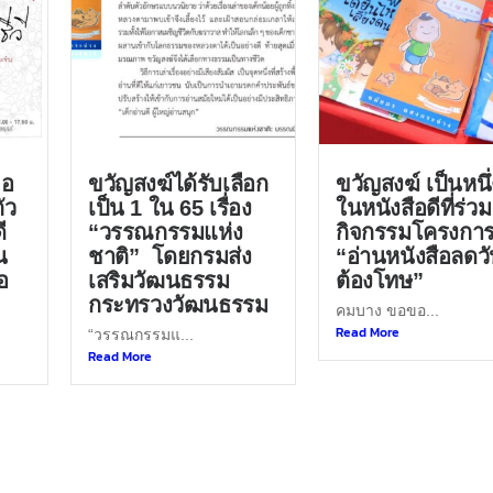
ขอ
ขวัญสงฆ์ได้รับเลือก
ขวัญสงฆ์ เป็นหนึ่
ัว
เป็น 1 ใน 65 เรื่อง
ในหนังสือดีที่ร่วม
ี
“วรรณกรรมแห่ง
กิจกรรมโครงกา
น
ชาติ” โดยกรมส่ง
“อ่านหนังสือลดว
อ
เสริมวัฒนธรรม
ต้องโทษ”
กระทรวงวัฒนธรรม
คมบาง ขอขอ...
Read More
“วรรณกรรมแ...
Read More