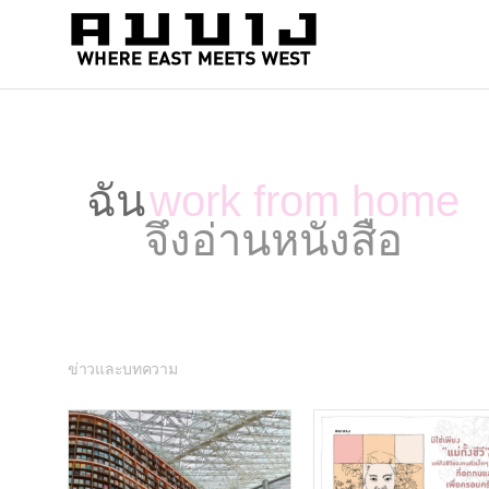
สำนัก
Where
east
พิมพ์
meets
คมบาง
west
ฉัน
work from home
จึงอ่านหนังสือ
ข่าวและบทความ