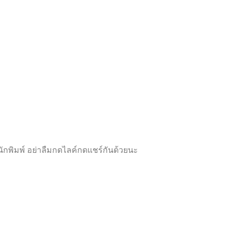
ห้
ห้
ค
ค
ะ
ะ
แ
แ
น
น
น
น
0
0
ตั้
ตั้
ง
ง
แ
แ
ต่
ต่
1
1
-
-
5
5
ค
ค
ะ
ะ
แ
แ
น
น
น
น
กพิมพ์ อย่าลืมกดไลค์กดแชร์กันด้วยนะ
Proudly powered by
WordPress
|
Theme:
Futurio