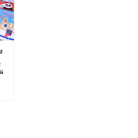
ง
ร
ัน