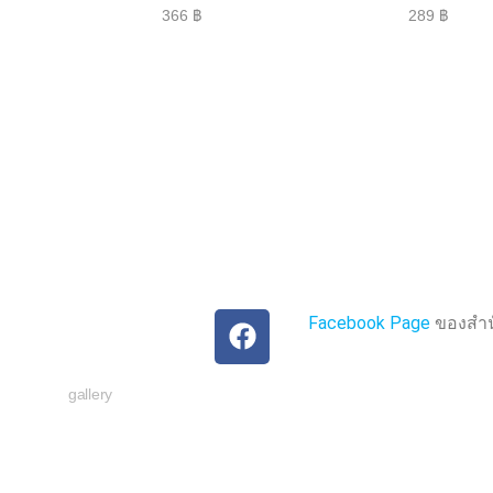
ใ
ใ
366
฿
289
฿
ห้
ห้
ค
ค
ะ
ะ
แ
แ
น
น
น
น
0
0
ตั้
ตั้
ง
ง
แ
แ
ต่
ต่
1
1
-
-
5
5
ค
ค
ะ
ะ
แ
แ
น
น
น
น
Facebook Page
ของสำนั
gallery