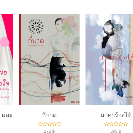
 และ
กี่บาด
นาคาร้องไห้
ใ
ใ
272
฿
399
฿