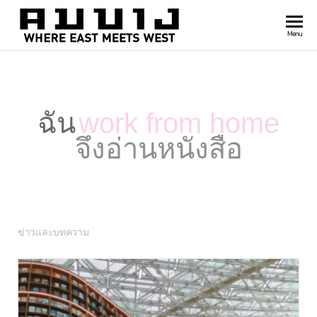
สำนัก
Where
Menu
east
พิมพ์
meets
คมบาง
west
ฉัน
work from home
จึงอ่านหนังสือ
ข่าวและบทความ