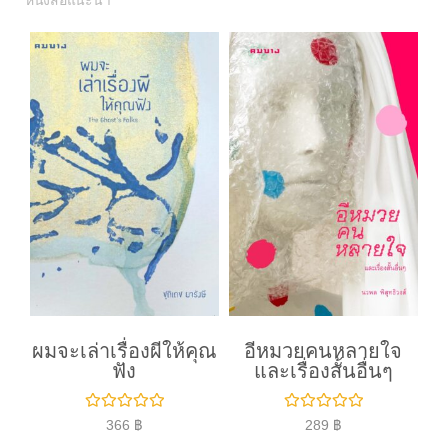
หนังสือแนะนำ
ผมจะเล่าเรื่องผีให้คุณ
อีหมวยคนหลายใจ
ฟัง
และเรื่องสั้นอื่นๆ
ใ
ใ
366
฿
289
฿
ห้
ห้