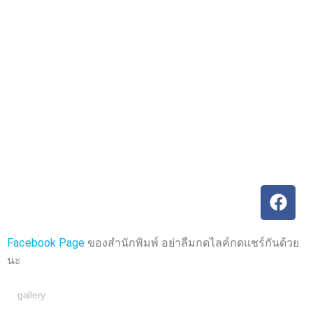
ค
ค
ะ
ะ
แ
แ
น
น
น
น
0
0
ตั้
ตั้
ง
ง
แ
แ
ต่
ต่
1
1
-
-
5
5
ค
ค
ะ
ะ
แ
แ
น
น
น
น
Facebook Page
ของสำนักพิมพ์ อย่าลืมกดไลค์กดแชร์กันด้วย
นะ
gallery