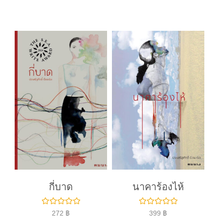
ค
ค
ะ
ะ
แ
แ
น
น
น
น
0
0
ตั้
ตั้
ง
ง
แ
แ
ต่
ต่
1
1
-
-
5
5
ค
ค
ะ
ะ
แ
แ
น
น
น
น
กี่บาด
นาคาร้องไห้
ใ
ใ
272
฿
399
฿
ห้
ห้