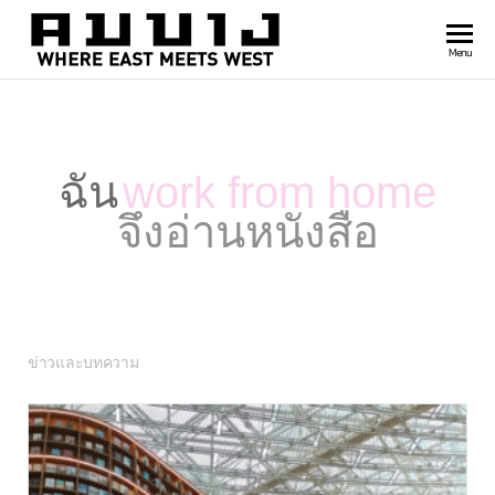
สำนัก
Where
Menu
east
พิมพ์
meets
คมบาง
west
ฉัน
work from home
จึงอ่านหนังสือ
ข่าวและบทความ