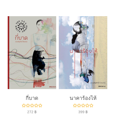
ค
ค
ะ
ะ
แ
แ
น
น
น
น
0
0
ตั้
ตั้
ง
ง
แ
แ
ต่
ต่
1
1
-
-
5
5
ค
ค
ะ
ะ
แ
แ
น
น
น
น
กี่บาด
นาคาร้องไห้
ใ
ใ
272
฿
399
฿
ห้
ห้