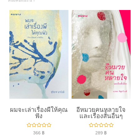
หนังสือแนะนำ
ผมจะเล่าเรื่องผีให้คุณ
อีหมวยคนหลายใจ
ฟัง
และเรื่องสั้นอื่นๆ
ใ
ใ
366
฿
289
฿
ห้
ห้