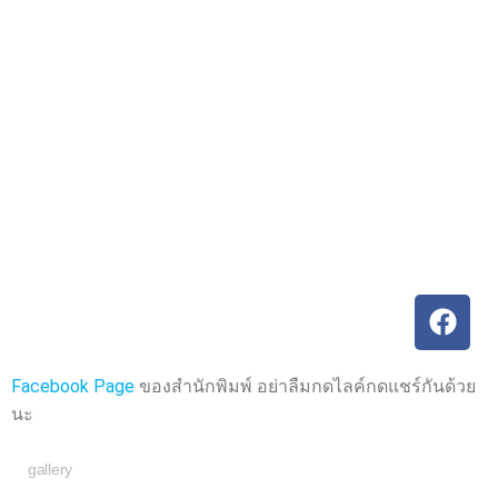
ค
ค
ะ
ะ
แ
แ
น
น
น
น
0
0
ตั้
ตั้
ง
ง
แ
แ
ต่
ต่
1
1
-
-
5
5
ค
ค
ะ
ะ
แ
แ
น
น
น
น
Facebook Page
ของสำนักพิมพ์ อย่าลืมกดไลค์กดแชร์กันด้วย
นะ
gallery