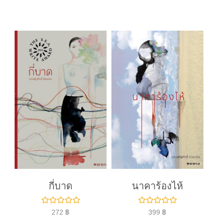
ค
ค
ะ
ะ
แ
แ
น
น
น
น
0
0
ตั้
ตั้
ง
ง
แ
แ
ต่
ต่
1
1
-
-
5
5
ค
ค
ะ
ะ
แ
แ
น
น
น
น
กี่บาด
นาคาร้องไห้
ใ
ใ
272
฿
399
฿
ห้
ห้