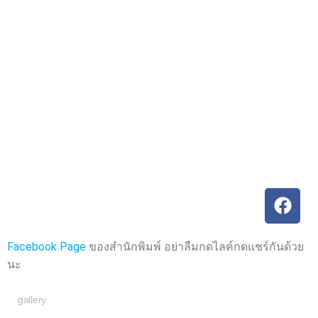
ค
ค
ะ
ะ
แ
แ
น
น
น
น
0
0
ตั้
ตั้
ง
ง
แ
แ
ต่
ต่
1
1
-
-
5
5
ค
ค
ะ
ะ
แ
แ
น
น
น
น
Facebook Page
ของสำนักพิมพ์ อย่าลืมกดไลค์กดแชร์กันด้วย
นะ
gallery