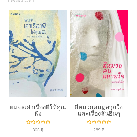
หนังสือแนะนำ
ผมจะเล่าเรื่องผีให้คุณ
อีหมวยคนหลายใจ
ฟัง
และเรื่องสั้นอื่นๆ
ใ
ใ
366
฿
289
฿
ห้
ห้