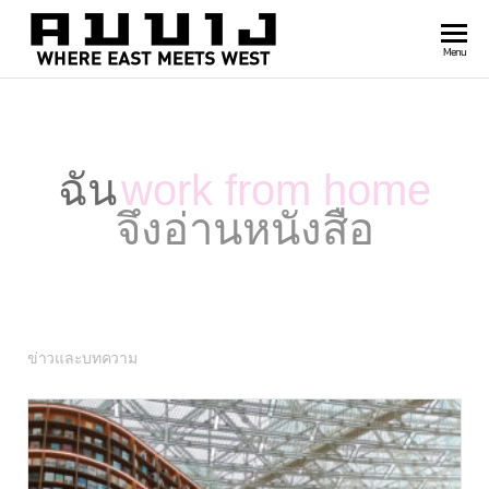
สำนัก
Where
Menu
east
พิมพ์
meets
คมบาง
west
ฉัน
work from home
จึงอ่านหนังสือ
ข่าวและบทความ