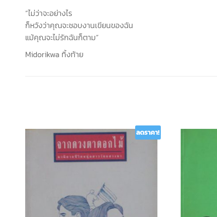
“ไม่ว่าจะอย่างไร
ก็หวังว่าคุณจะชอบงานเขียนของฉัน
แม้คุณจะไม่รักฉันก็ตาม”
Midorikwa ทิ้งท้าย
ลดราคา!