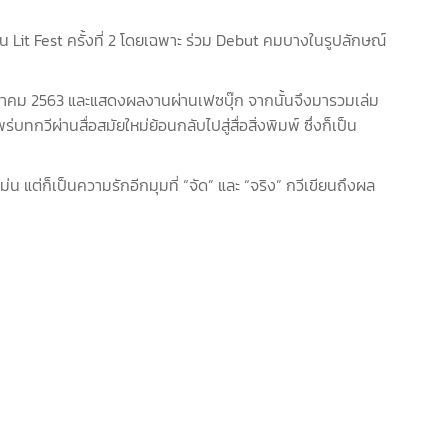
น Lit Fest ครั้งที่ 2 โดยเฉพาะ ร่วม Debut คมบางในรูปลักษณ์
ราคม 2563 และแสดงผลงานผ่านเฟซบุ๊ก จากนั้นจึงมารวมเล่ม
ีผ่านสื่อสมัยใหม่ย้อนกลับไปสู่สื่อสิ่งพิมพ์ ซึ่งก็เป็น
ต่ก็เป็นความรักอีกมุมที่ “จัด” และ “จริง” กวีเขียนถึงผล