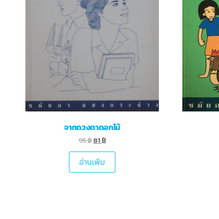
จากดวงตาดอกไม้
95
฿
81
฿
อ่านเพิ่ม