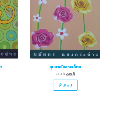
มว
กุหลาบในสวนเล็กๆ
240
฿
204
฿
อ่านเพิ่ม