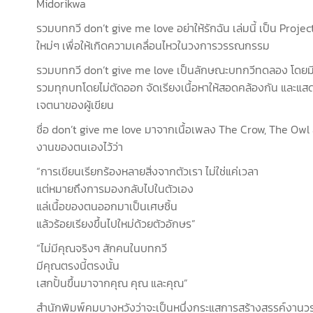
Midorikwa
รวมบทกวี don’t give me love อย่าให้รักฉัน เล่มนี้ เป็น Proj
ใหม่ๆ เพื่อให้เกิดความเคลื่อนไหวในวงการวรรณกรรม
รวมบทกวี don’t give me love เป็นลักษณะบทกวีทดลอง โดยมี
รวมทุกบทโดยไม่ตัดออก จัดเรียงเนื้อหาให้สอดคล้องกัน และแสดงข
เจตนาของผู้เขียน
ชื่อ don’t give me love มาจากเนื้อเพลง The Crow, The Owl 
งานของตนเองไว้ว่า
“การเขียนเรียกร้องหลายสิ่งจากตัวเรา ไม่ใช่แค่เวลา
แต่หมายถึงการมองกลับไปในตัวเอง
แล่เนื้อของตนออกมาเป็นเศษชิ้น
แล้วร้อยเรียงขึ้นไปใหม่ด้วยตัวอักษร”
“ไม่มีคุณจริงๆ สักคนในบทกวี
มีคุณตรงนี้ตรงนั้น
เสกปั้นขึ้นมาจากคุณ คุณ และคุณ”
สำนักพิมพ์คมบางหวังว่าจะเป็นหนึ่งกระแสการสร้างสรรค์งานว