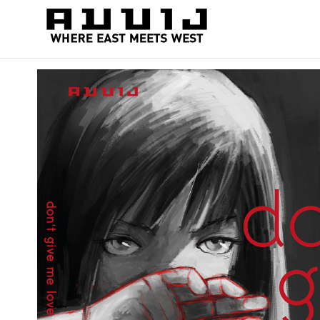
สำนัก
Where
east
พิมพ์
meets
คมบาง
west