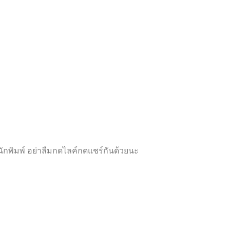
ห้
ห้
ค
ค
ะ
ะ
แ
แ
น
น
น
น
0
0
ตั้
ตั้
ง
ง
แ
แ
ต่
ต่
1
1
-
-
5
5
ค
ค
ะ
ะ
แ
แ
น
น
น
น
กพิมพ์ อย่าลืมกดไลค์กดแชร์กันด้วยนะ
Proudly powered by
WordPress
|
Theme:
Futurio