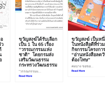
ขอ
ขวัญสงฆ์ได้รับเลือก
ขวัญสงฆ์ เป็นหนึ่
ัว
เป็น 1 ใน 65 เรื่อง
ในหนังสือดีที่ร่วม
ี
“วรรณกรรมแห่ง
กิจกรรมโครงกา
น
ชาติ” โดยกรมส่ง
“อ่านหนังสือลดว
อ
เสริมวัฒนธรรม
ต้องโทษ”
กระทรวงวัฒนธรรม
คมบาง ขอขอ...
Read More
“วรรณกรรมแ...
Read More