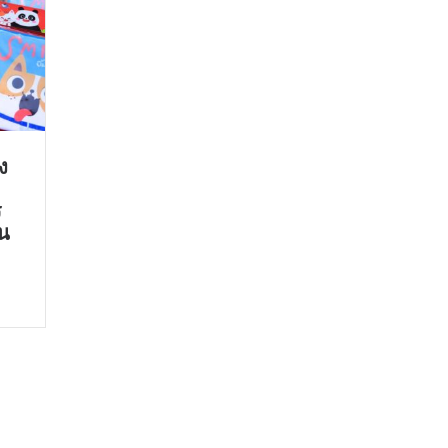
ง
ร
ัน