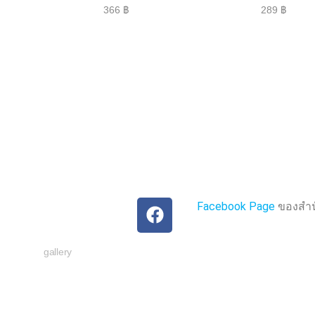
ใ
ใ
366
฿
289
฿
ห้
ห้
ค
ค
ะ
ะ
แ
แ
น
น
น
น
0
0
ตั้
ตั้
ง
ง
แ
แ
ต่
ต่
1
1
-
-
5
5
ค
ค
ะ
ะ
แ
แ
น
น
น
น
Facebook Page
ของสำนั
gallery