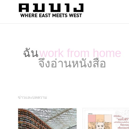
สำนัก
Where
east
พิมพ์
meets
คมบาง
west
ฉัน
work from home
จึงอ่านหนังสือ
ข่าวและบทความ