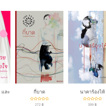
 และ
กี่บาด
นาคาร้องไห้
ใ
ใ
272
฿
399
฿