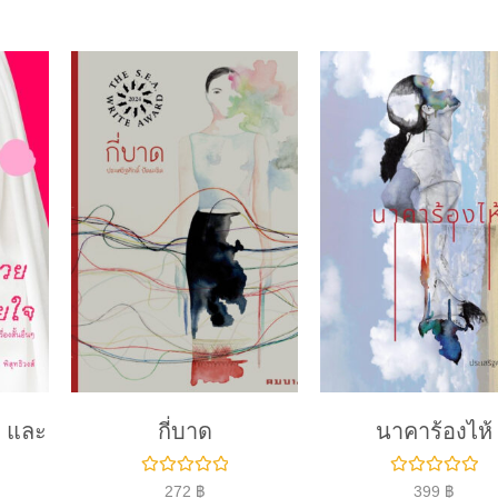
 และ
กี่บาด
นาคาร้องไห้
ใ
ใ
272
฿
399
฿