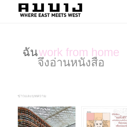
สำนัก
Where
east
พิมพ์
meets
คมบาง
west
ฉัน
work from home
จึงอ่านหนังสือ
ข่าวและบทความ