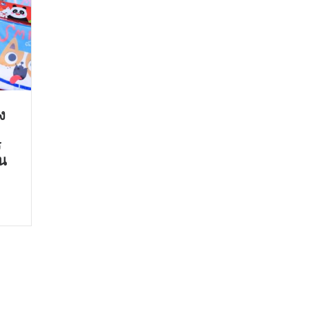
ง
ร
ัน