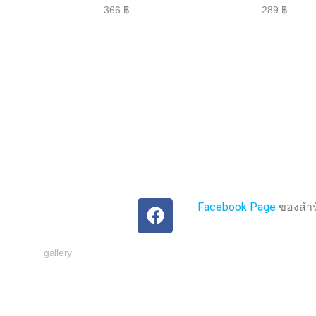
ใ
ใ
366
฿
289
฿
ห้
ห้
ค
ค
ะ
ะ
แ
แ
น
น
น
น
0
0
ตั้
ตั้
ง
ง
แ
แ
ต่
ต่
1
1
-
-
5
5
ค
ค
ะ
ะ
แ
แ
น
น
น
น
Facebook Page
ของสำนั
gallery