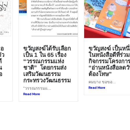
ขอ
ขวัญสงฆ์ได้รับเลือก
ขวัญสงฆ์ เป็นหนึ่
ัว
เป็น 1 ใน 65 เรื่อง
ในหนังสือดีที่ร่วม
ี
“วรรณกรรมแห่ง
กิจกรรมโครงกา
น
ชาติ” โดยกรมส่ง
“อ่านหนังสือลดว
อ
เสริมวัฒนธรรม
ต้องโทษ”
กระทรวงวัฒนธรรม
คมบาง ขอขอ...
Read More
“วรรณกรรมแ...
Read More