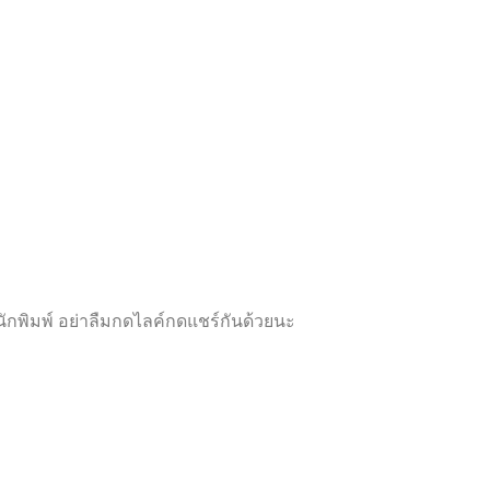
ห้
ห้
ค
ค
ะ
ะ
แ
แ
น
น
น
น
0
0
ตั้
ตั้
ง
ง
แ
แ
ต่
ต่
1
1
-
-
5
5
ค
ค
ะ
ะ
แ
แ
น
น
น
น
กพิมพ์ อย่าลืมกดไลค์กดแชร์กันด้วยนะ
Proudly powered by
WordPress
|
Theme:
Futurio