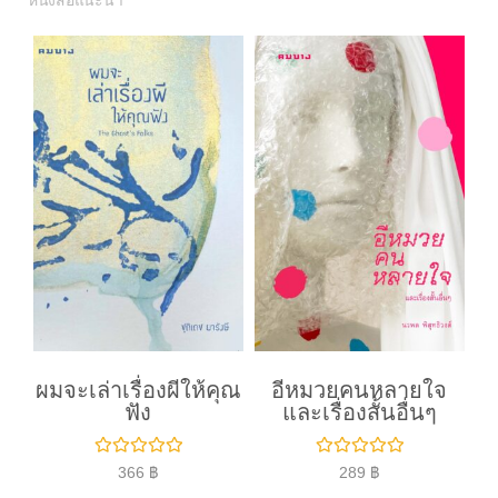
หนังสือแนะนำ
ผมจะเล่าเรื่องผีให้คุณ
อีหมวยคนหลายใจ
ฟัง
และเรื่องสั้นอื่นๆ
ใ
ใ
366
฿
289
฿
ห้
ห้