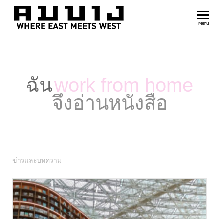
สำนัก
Where
Menu
east
พิมพ์
meets
คมบาง
west
ฉัน
work from home
จึงอ่านหนังสือ
ข่าวและบทความ