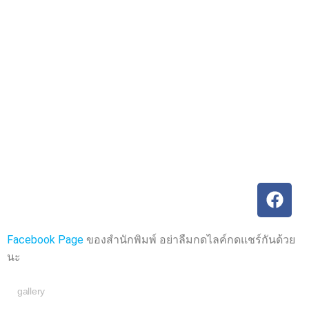
ค
ค
ะ
ะ
แ
แ
น
น
น
น
0
0
ตั้
ตั้
ง
ง
แ
แ
ต่
ต่
1
1
-
-
5
5
ค
ค
ะ
ะ
แ
แ
น
น
น
น
Facebook Page
ของสำนักพิมพ์ อย่าลืมกดไลค์กดแชร์กันด้วย
นะ
gallery