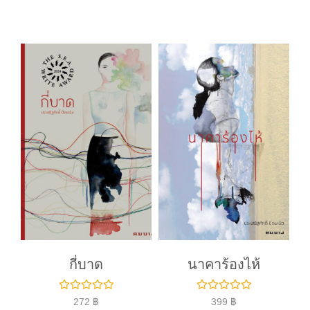
ค
ค
ะ
ะ
แ
แ
น
น
น
น
0
0
ตั้
ตั้
ง
ง
แ
แ
ต่
ต่
1
1
-
-
5
5
ค
ค
ะ
ะ
แ
แ
น
น
น
น
กี่บาด
นาคาร้องไห้
ใ
ใ
272
฿
399
฿
ห้
ห้