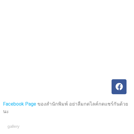
ค
ค
ะ
ะ
แ
แ
น
น
น
น
0
0
ตั้
ตั้
ง
ง
แ
แ
ต่
ต่
1
1
-
-
5
5
ค
ค
ะ
ะ
แ
แ
น
น
น
น
Facebook Page
ของสำนักพิมพ์ อย่าลืมกดไลค์กดแชร์กันด้วย
นะ
gallery