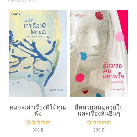
หนังสือแนะนำ
ผมจะเล่าเรื่องผีให้คุณ
อีหมวยคนหลายใจ
ฟัง
และเรื่องสั้นอื่นๆ
ใ
ใ
366
฿
289
฿
ห้
ห้