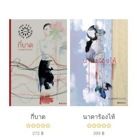
ค
ค
ะ
ะ
แ
แ
น
น
น
น
0
0
ตั้
ตั้
ง
ง
แ
แ
ต่
ต่
1
1
-
-
5
5
ค
ค
ะ
ะ
แ
แ
น
น
น
น
กี่บาด
นาคาร้องไห้
ใ
ใ
272
฿
399
฿
ห้
ห้