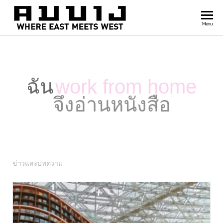
สำนัก
Where
Menu
east
พิมพ์
meets
คมบาง
west
ฉัน
work from home
จึงอ่านหนังสือ
ข่าวและบทความ