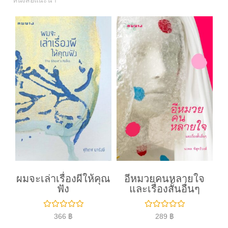
หนังสือแนะนำ
ผมจะเล่าเรื่องผีให้คุณ
อีหมวยคนหลายใจ
ฟัง
และเรื่องสั้นอื่นๆ
ใ
ใ
366
฿
289
฿
ห้
ห้