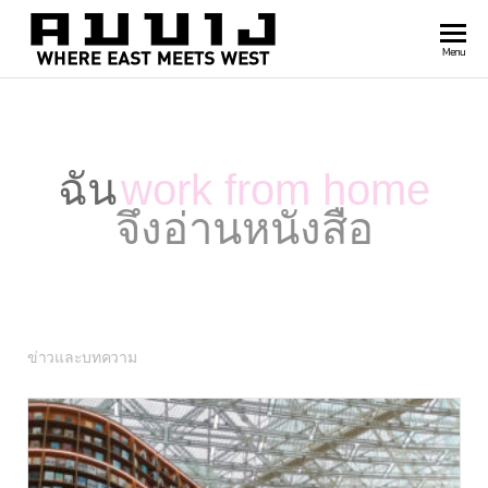
สำนัก
Where
Menu
east
พิมพ์
meets
คมบาง
west
ฉัน
work from home
จึงอ่านหนังสือ
ข่าวและบทความ