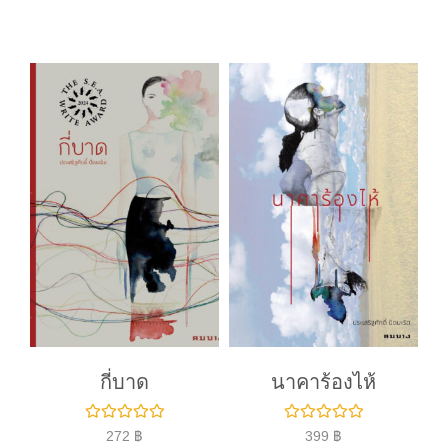
ค
ค
ะ
ะ
แ
แ
น
น
น
น
0
0
ตั้
ตั้
ง
ง
แ
แ
ต่
ต่
1
1
-
-
5
5
ค
ค
ะ
ะ
แ
แ
น
น
น
น
กี่บาด
นาคาร้องไห้
ใ
ใ
272
฿
399
฿
ห้
ห้