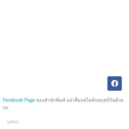
ค
ค
ะ
ะ
แ
แ
น
น
น
น
0
0
ตั้
ตั้
ง
ง
แ
แ
ต่
ต่
1
1
-
-
5
5
ค
ค
ะ
ะ
แ
แ
น
น
น
น
Facebook Page
ของสำนักพิมพ์ อย่าลืมกดไลค์กดแชร์กันด้วย
นะ
gallery