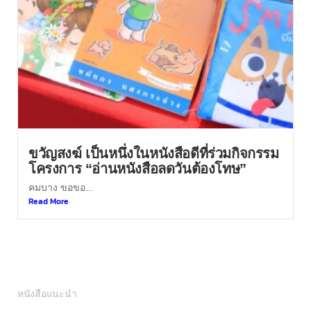
ขวัญสงฆ์ เป็นหนึ่งในหนังสือดีที่ร่วมกิจกรรม
โครงการ “อ่านหนังสือลดวันต้องโทษ”
คมบาง ขอขอ...
Read More
หนังสือแนะนำ