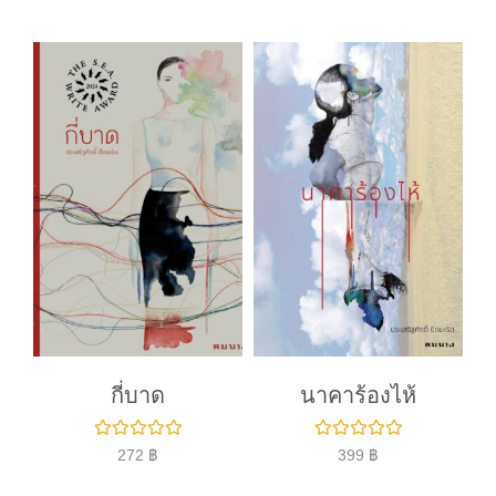
แ
น
น
0
ตั้
ง
แ
ต่
1
-
5
ค
ะ
แ
น
น
กี่บาด
นาคาร้องไห้
ใ
ใ
272
฿
399
฿
ห้
ห้
ค
ค