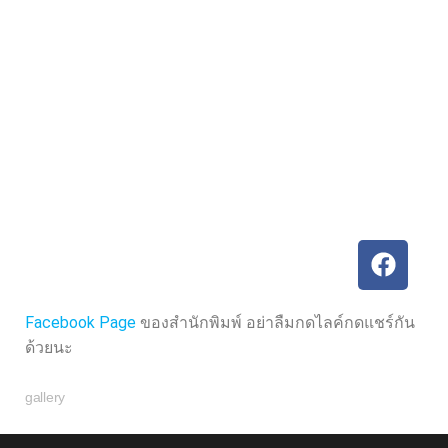
ะ
ะ
แ
แ
น
น
น
น
0
0
ตั้
ตั้
ง
ง
แ
แ
ต่
ต่
1
1
-
-
5
5
ค
ค
ะ
ะ
แ
แ
น
น
น
น
Facebook Page
ของสำนักพิมพ์ อย่าลืมกดไลค์กดแชร์กัน
ด้วยนะ
gallery