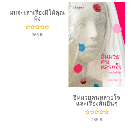
ผมจะเล่าเรื่องผีให้คุณ
ฟัง
ใ
366
฿
ห้
ค
ะ
แ
น
น
0
ตั้
ง
แ
ต่
1
-
5
อีหมวยคนหลายใจ
ค
ะ
และเรื่องสั้นอื่นๆ
แ
น
น
ใ
289
฿
ห้
ค
ะ