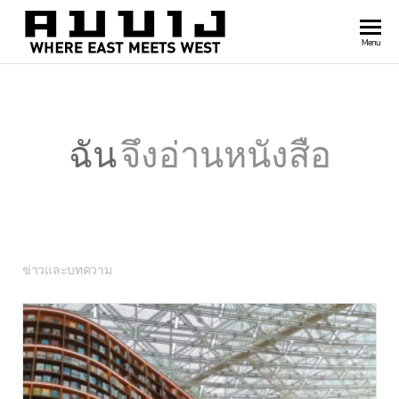
สำนัก
Where
Menu
east
พิมพ์
meets
คมบาง
west
ฉัน
จึงอ่านหนังสือ
ข่าวและบทความ